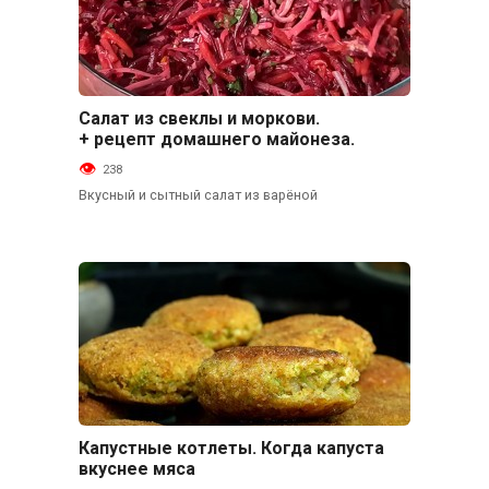
Салат из свеклы и моркови.
Салаты
+ рецепт домашнего майонеза.
238
Вкусный и сытный салат из варёной
Капустные котлеты. Когда капуста
Основные блюда
вкуснее мяса