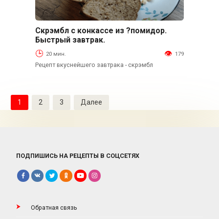
Скрэмбл с конкассе из ?помидор.
Основные блюда
Быстрый завтрак.
20 мин.
179
Рецепт вкуснейшего завтрака - скрэмбл
Пагинация
1
2
3
Далее
записей
ПОДПИШИСЬ НА РЕЦЕПТЫ В СОЦСЕТЯХ
Обратная связь