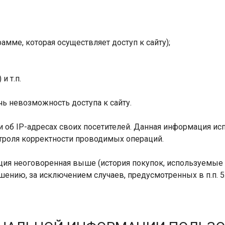
амме, которая осуществляет доступ к сайту);
и т.п.
чь невозможность доступа к сайту.
ики об IP-адресах своих посетителей. Данная информация и
троля корректности проводимых операций.
ация неоговоренная выше (история покупок, используемые
ению, за исключением случаев, предусмотренных в п.п. 5.2