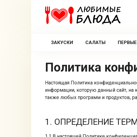
Перейти
к
контенту
ЗАКУСКИ
САЛАТЫ
ПЕРВЫЕ
Политика кон
Настоящая Политика конфиденциальнос
информации, которую данный сайт, на 
также любых программ и продуктов, р
1. ОПРЕДЕЛЕНИЕ ТЕР
1.1 В настоящей Политике конфиденци