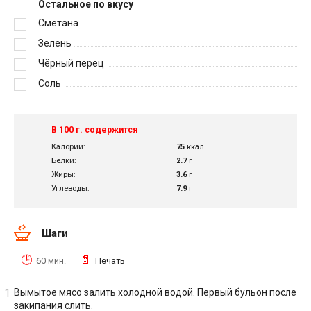
Остальное по вкусу
Сметана
Зелень
Чёрный перец
Соль
В 100 г. содержится
Калории:
75
ккал
Белки:
2.7
г
Жиры:
3.6
г
Углеводы:
7.9
г
Шаги
60 мин.
Печать
Вымытое мясо залить холодной водой. Первый бульон после
закипания слить.