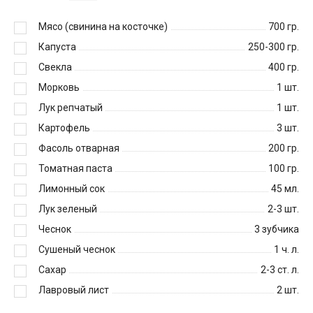
Мясо (свинина на косточке)
700
гр.
Капуста
250-300
гр.
Свекла
400
гр.
Морковь
1
шт.
Лук репчатый
1
шт.
Картофель
3
шт.
Фасоль отварная
200
гр.
Томатная паста
100
гр.
Лимонный сок
45
мл.
Лук зеленый
2-3
шт.
Чеснок
3
зубчика
Сушеный чеснок
1
ч. л.
Сахар
2-3
ст. л.
Лавровый лист
2
шт.