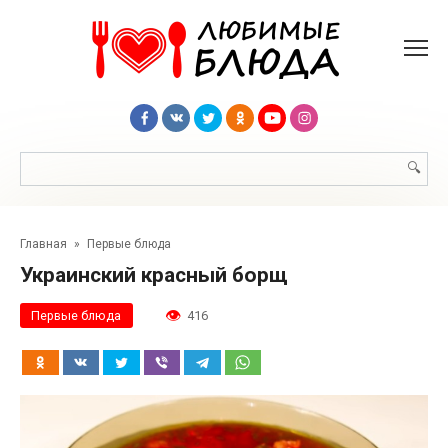
Перейти
к
контенту
Поиск:
Главная
»
Первые блюда
Украинский красный борщ
Первые блюда
416